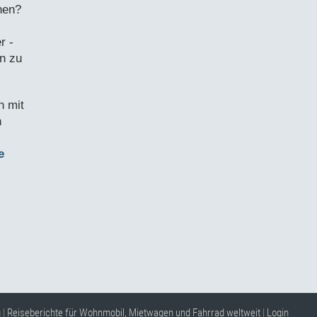
nen?
-
r -
in zu
n mit
n
de
g
|
Reiseberichte für Wohnmobil, Mietwagen und Fahrrad weltweit
|
Login