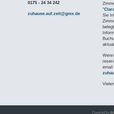
0175 - 24 34 242
Zimme
"
Clar
zuhause.auf.zeit@gmx.de
Sie I
Zimme
belegt
Infor
Buchu
aktual
Wenn 
reser
email
zuha
Viele
Powered by
4