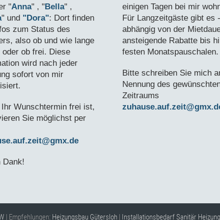
r "
Anna
" , "
Bella
" ,
einigen Tagen bei mir woh
a
" und
"Dora"
: Dort finden
Für Langzeitgäste gibt es 
nfos zum Status des
abhängig von der Mietdaue
rs, also ob und wie lange
ansteigende Rabatte bis h
 oder ob frei. Diese
festen Monatspauschalen.
mation wird nach jeder
Bitte schreiben Sie mich a
ng sofort von mir
Nennung des gewünschte
isiert.
Zeitraums
Ihr Wunschtermin frei ist,
zuhause.auf.zeit@gmx.
vieren Sie möglichst per
use.auf.zeit@gmx.de
n Dank!
xW
| Empfehlungen:
Heizungsbau Gütersloh
|
Installationsbedarf Sanitär Heizun