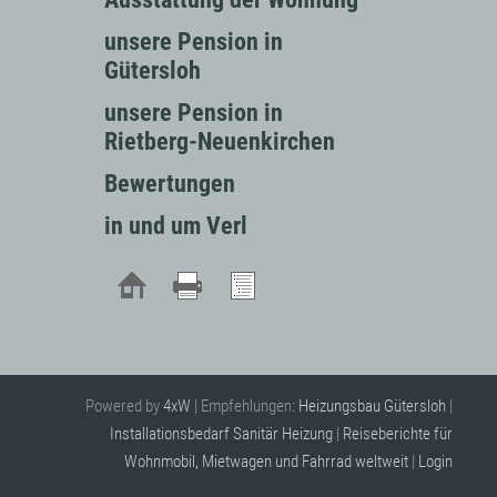
unsere Pension in
Gütersloh
unsere Pension in
Rietberg-Neuenkirchen
Bewertungen
in und um Verl
Powered by
4xW
| Empfehlungen:
Heizungsbau Gütersloh
|
Installationsbedarf Sanitär Heizung
|
Reiseberichte für
Wohnmobil, Mietwagen und Fahrrad weltweit
|
Login